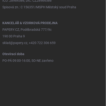
IČO: 28964586, DIČ: CZ28964586
Spisová zn.: C 156351/MSPH Městský soud Praha
KANCELÁŘ & VZORKOVÁ PRODEJNA
PAPERY.CZ, Poděbradská 777/9c
190 00 Praha 9
sklad@papery.cz, +420 722 306 659
Otevírací doba
PO-PÁ 09:00-16:00, SO-NE zavřeno