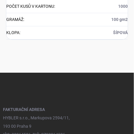
POČET KUSŮ V KARTONU
:
1000
GRAMÁŽ
:
100 gm2
KLOPA
:
ŠÍPOVÁ
Z
á
p
a
t
í
FAKTURAČNÍ ADRESA
HYBLER s.r.o., Markupova 2594/11,
193 00 Praha 9