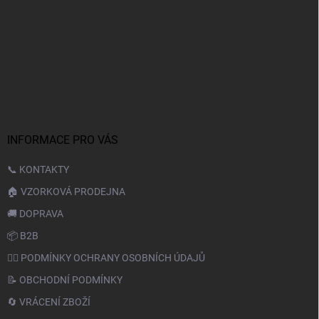
INFORMACE PRO VÁS
📞 KONTAKTY
🏠 VZORKOVÁ PRODEJNA
🚚 DOPRAVA
📦 B2B
🙆‍♂️ PODMÍNKY OCHRANY OSOBNÍCH ÚDAJŮ
📝 OBCHODNÍ PODMÍNKY
🔄 VRÁCENÍ ZBOŽÍ