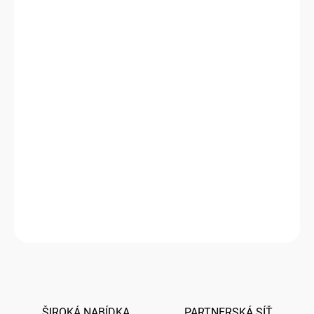
1 - 999 ks
3,72 Kč
/ ks
1000 a více ks = sleva 20 %
2,98 Kč
/ ks
Ušetříte
0 Kč
−
+
Přidat do košíku
Papírová obálka s šípovou klopou a lepidlem aktivním po
navlhčení
DETAILNÍ INFORMACE
ZEPTAT SE
HLÍDAT
ŠIROKÁ NABÍDKA
PARTNERSKÁ SÍŤ