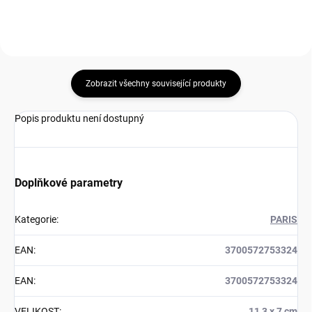
Zobrazit všechny související produkty
Popis produktu není dostupný
Doplňkové parametry
Kategorie
:
PARIS
EAN
:
3700572753324
EAN
:
3700572753324
VELIKOST
:
11,3 x 7 cm