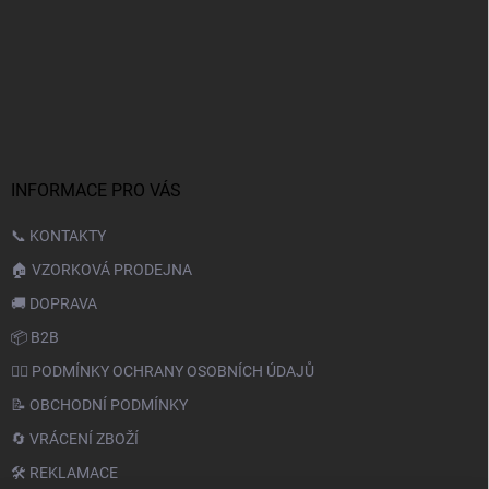
INFORMACE PRO VÁS
📞 KONTAKTY
🏠 VZORKOVÁ PRODEJNA
🚚 DOPRAVA
📦 B2B
🙆‍♂️ PODMÍNKY OCHRANY OSOBNÍCH ÚDAJŮ
📝 OBCHODNÍ PODMÍNKY
🔄 VRÁCENÍ ZBOŽÍ
🛠️ REKLAMACE