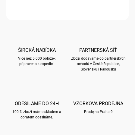
Hrnek 500 ml s motivy PARIS.
ZEPTAT SE
HLÍDAT
ŠIROKÁ NABÍDKA
PARTNERSKÁ SÍŤ
Více než 5 000 položek
Zboží dodáváme do partnerských
připraveno k expedici.
ochodů v České Republice,
Slovensku i Rakousku
ODESÍLÁME DO 24H
VZORKOVÁ PRODEJNA
100 % zboží máme skladem a
Prodejna Praha 9
obratem odesíláme.