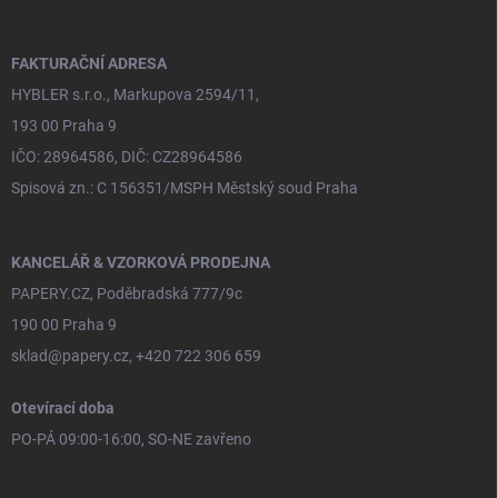
a
t
í
FAKTURAČNÍ ADRESA
HYBLER s.r.o., Markupova 2594/11,
193 00 Praha 9
IČO: 28964586, DIČ: CZ28964586
Spisová zn.: C 156351/MSPH Městský soud Praha
KANCELÁŘ & VZORKOVÁ PRODEJNA
PAPERY.CZ, Poděbradská 777/9c
190 00 Praha 9
sklad@papery.cz, +420 722 306 659
Otevírací doba
PO-PÁ 09:00-16:00, SO-NE zavřeno