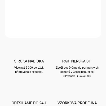
obálkou v průhledné celofánové fólii. Přední strana přání je
embosovaná a nalisované fólie zvýrazňují plasticitu motivů. Přání
je baleno společně s obálkou v průhledné celofánové fólii.
DETAILNÍ INFORMACE
ZEPTAT SE
HLÍDAT
ŠIROKÁ NABÍDKA
PARTNERSKÁ SÍŤ
Více než 5 000 položek
Zboží dodáváme do partnerských
připraveno k expedici.
ochodů v České Republice,
Slovensku i Rakousku
ODESÍLÁME DO 24H
VZORKOVÁ PRODEJNA