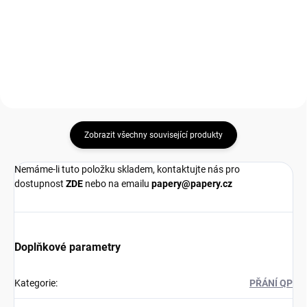
cena:
cena:
Do košíku
Do košíku
Zobrazit všechny související produkty
Nemáme-li tuto položku skladem, kontaktujte nás pro
dostupnost
ZDE
nebo na emailu
papery@papery.cz
Doplňkové parametry
Kategorie
:
PŘÁNÍ QP