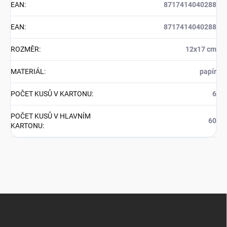
EAN
:
8717414040288
EAN
:
8717414040288
ROZMĚR
:
12x17 cm
MATERIÁL
:
papír
POČET KUSŮ V KARTONU
:
6
POČET KUSŮ V HLAVNÍM
60
KARTONU
:
Z
á
p