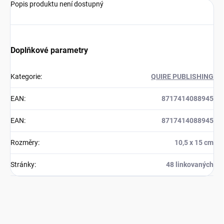
Popis produktu není dostupný
Doplňkové parametry
Kategorie
:
QUIRE PUBLISHING
EAN
:
8717414088945
EAN
:
8717414088945
Rozměry
:
10,5 x 15 cm
Stránky
:
48 linkovaných