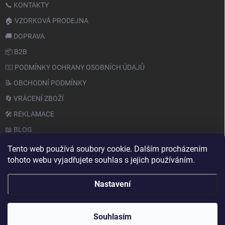
📞 KONTAKTY
🏠 VZORKOVÁ PRODEJNA
🚚 DOPRAVA
📦 B2B
🙆‍♂️ PODMÍNKY OCHRANY OSOBNÍCH ÚDAJŮ
📝 OBCHODNÍ PODMÍNKY
🔄 VRÁCENÍ ZBOŽÍ
🛠️ REKLAMACE
📖 BLOG
Tento web používá soubory cookie. Dalším procházením
tohoto webu vyjadřujete souhlas s jejich používáním.
Nastavení
Copyright 2026
PAPERY.CZ
. Všechna práva vyhrazena.
Souhlasím