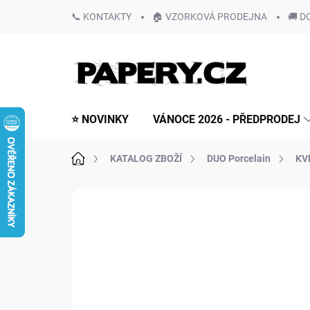
Přejít
📞 KONTAKTY
🏠 VZORKOVÁ PRODEJNA
🚚 D
na
obsah
⭐ NOVINKY
VÁNOCE 2026 - PŘEDPRODEJ
Domů
KATALOG ZBOŽÍ
DUO Porcelain
KV
Neohodnoceno
Podrobnosti hodn