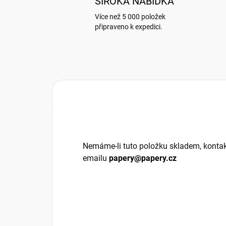
ŠIROKÁ NABÍDKA
Více než 5 000 položek
připraveno k expedici.
Nemáme-li tuto položku skladem, kontak
emailu
papery@papery.cz