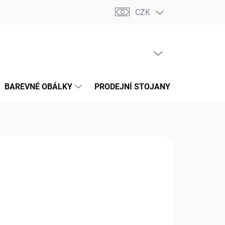
CZK
📝 OBCHODNÍ PODMÍNKY
🔄 VRÁCENÍ ZBOŽÍ
🛠️ REKLAMACE
PRÁZDNÝ KOŠÍK
NÁKUPNÍ
KOŠÍK
BAREVNÉ OBÁLKY
PRODEJNÍ STOJANY
📞 KONT