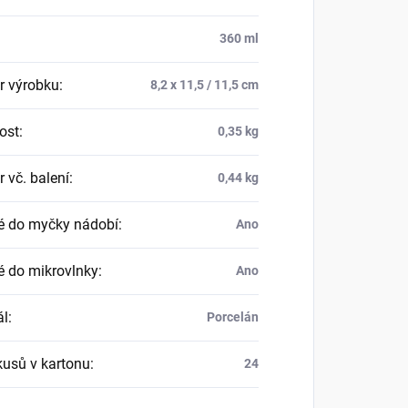
:
360 ml
 výrobku
:
8,2 x 11,5 / 11,5 cm
ost
:
0,35 kg
 vč. balení
:
0,44 kg
 do myčky nádobí
:
Ano
 do mikrovlnky
:
Ano
ál
:
Porcelán
kusů v kartonu
:
24