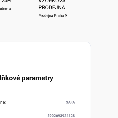
 24H
VZORKOVÁ
PRODEJNA
ladem a
Prodejna Praha 9
lňkové parametry
rie
:
SAFA
5902693924128