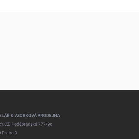
ELÁŘ & VZORKOVÁ PRODEJNA
Y.CZ, Poděbradská 777/9c
0 Praha 9