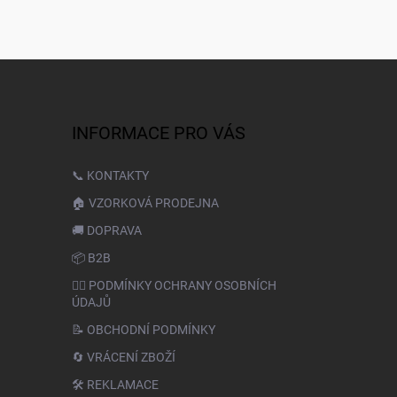
INFORMACE PRO VÁS
📞 KONTAKTY
🏠 VZORKOVÁ PRODEJNA
🚚 DOPRAVA
📦 B2B
🙆‍♂️ PODMÍNKY OCHRANY OSOBNÍCH
ÚDAJŮ
📝 OBCHODNÍ PODMÍNKY
🔄 VRÁCENÍ ZBOŽÍ
🛠️ REKLAMACE