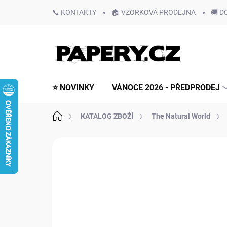
Přejít
📞 KONTAKTY
🏠 VZORKOVÁ PRODEJNA
🚚 D
na
obsah
⭐ NOVINKY
VÁNOCE 2026 - PŘEDPRODEJ
Domů
KATALOG ZBOŽÍ
The Natural World
Neohodnoceno
Podrobnosti hodn
NOVINKA!