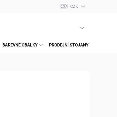
CZK
📝 OBCHODNÍ PODMÍNKY
🔄 VRÁCENÍ ZBOŽÍ
🛠️ REKLAMACE
PRÁZDNÝ KOŠÍK
NÁKUPNÍ
KOŠÍK
BAREVNÉ OBÁLKY
PRODEJNÍ STOJANY
📞 KONT