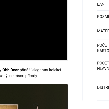
EAN
:
ROZM
MATER
POČET
KART
POČET
HLAVN
ky
Ohh Deer
přináší elegantní kolekci
vaných krásou přírody.
DISTR