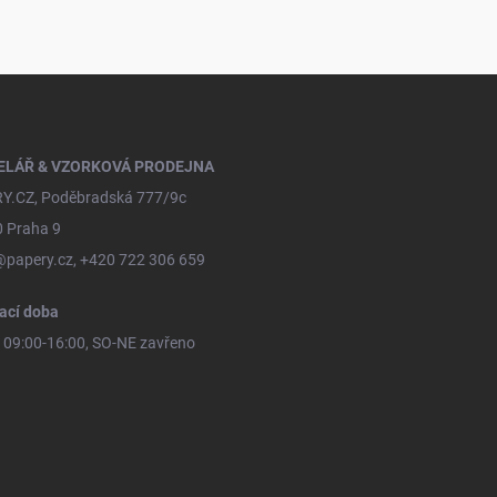
ELÁŘ & VZORKOVÁ PRODEJNA
Y.CZ, Poděbradská 777/9c
0 Praha 9
@papery.cz, +420 722 306 659
ací doba
09:00-16:00, SO-NE zavřeno