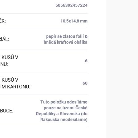
5056392457224
ĚR
:
10,5x14,8 mm
papír se zlatou folií &
IÁL
:
hnědá kraftová obálka
 KUSŮ V
6
ONU
:
 KUSŮ V
60
ÍM KARTONU
:
Tuto položku odesíláme
pouze na území České
IBUCE
:
Republiky a Slovenska (do
Rakouska neodesíláme)