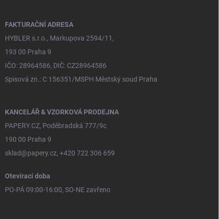
a
t
í
FAKTURAČNÍ ADRESA
HYBLER s.r.o., Markupova 2594/11,
193 00 Praha 9
IČO: 28964586, DIČ: CZ28964586
Spisová zn.: C 156351/MSPH Městský soud Praha
KANCELÁŘ & VZORKOVÁ PRODEJNA
PAPERY.CZ, Poděbradská 777/9c
190 00 Praha 9
sklad@papery.cz, +420 722 306 659
Otevírací doba
PO-PÁ 09:00-16:00, SO-NE zavřeno