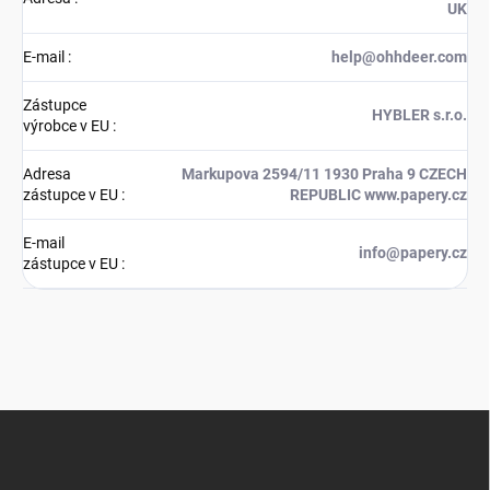
UK
E-mail
:
help@ohhdeer.com
Zástupce
HYBLER s.r.o.
výrobce v EU
:
Adresa
Markupova 2594/11 1930 Praha 9 CZECH
zástupce v EU
:
REPUBLIC www.papery.cz
E-mail
info@papery.cz
zástupce v EU
:
Z
á
p