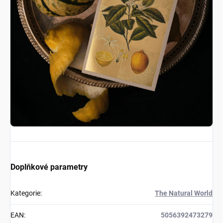
Doplňkové parametry
Kategorie
:
The Natural World
EAN
:
5056392473279