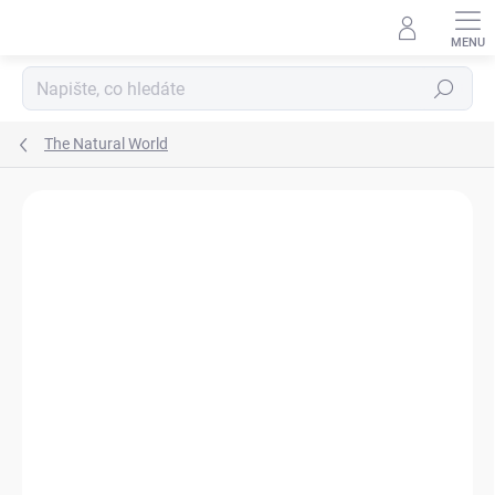
Přejít
na
obsah
Hledat
The Natural World
Neohodnoceno
Podrobnosti hodnocení
ZNAČKA:
THE NATURAL WORLD
NOVINKA!