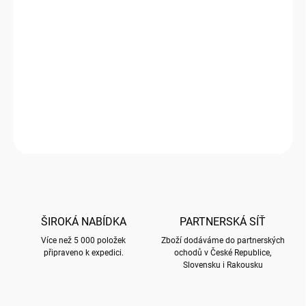
cena:
SKLADEM
(
20 KS
)
−
+
Přidat do košíku
Hrníček expresso s motivem Turista
DETAILNÍ INFORMACE
ZEPTAT SE
HLÍDAT
ŠIROKÁ NABÍDKA
PARTNERSKÁ SÍŤ
Více než 5 000 položek
Zboží dodáváme do partnerských
připraveno k expedici.
ochodů v České Republice,
Slovensku i Rakousku