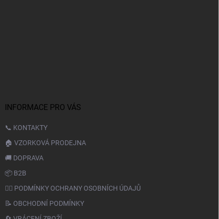
INFORMACE PRO VÁS
📞 KONTAKTY
🏠 VZORKOVÁ PRODEJNA
🚚 DOPRAVA
📦 B2B
🙆‍♂️ PODMÍNKY OCHRANY OSOBNÍCH ÚDAJŮ
📝 OBCHODNÍ PODMÍNKY
🔄 VRÁCENÍ ZBOŽÍ