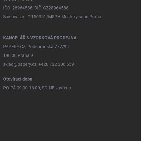
IČO: 28964586, DIČ: CZ28964586
Spisová zn.: C 156351/MSPH Městský soud Praha
KANCELÁŘ & VZORKOVÁ PRODEJNA
PAPERY.CZ, Poděbradská 777/9c
190 00 Praha 9
sklad@papery.cz, +420 722 306 659
Otevírací doba
PO-PÁ 09:00-16:00, SO-NE zavřeno