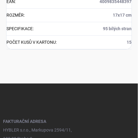
EAN
:
4009835448397
ROZMĚR
:
17x17 cm
SPECIFIKACE
:
95 bílých stran
POČET KUSŮ V KARTONU
:
15
Z
á
p
a
t
í
FAKTURAČNÍ ADRESA
HYBLER s.r.o., Markupova 2594/11,