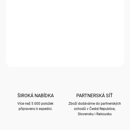
cena:
SKLADEM
(
7 KS
)
−
+
Přidat do košíku
Deník 17x17 cm Dinosauria s motivy Dinosauria
DETAILNÍ INFORMACE
ZEPTAT SE
HLÍDAT
ŠIROKÁ NABÍDKA
PARTNERSKÁ SÍŤ
Více než 5 000 položek
Zboží dodáváme do partnerských
připraveno k expedici.
ochodů v České Republice,
Slovensku i Rakousku