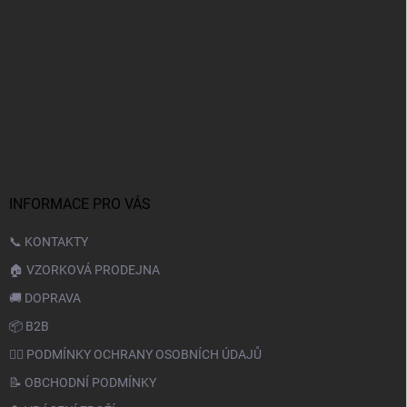
INFORMACE PRO VÁS
📞 KONTAKTY
🏠 VZORKOVÁ PRODEJNA
🚚 DOPRAVA
📦 B2B
🙆‍♂️ PODMÍNKY OCHRANY OSOBNÍCH ÚDAJŮ
📝 OBCHODNÍ PODMÍNKY