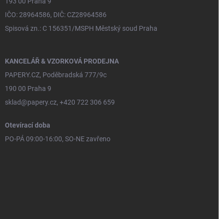
193 00 Praha 9
IČO: 28964586, DIČ: CZ28964586
Spisová zn.: C 156351/MSPH Městský soud Praha
KANCELÁŘ & VZORKOVÁ PRODEJNA
PAPERY.CZ, Poděbradská 777/9c
190 00 Praha 9
sklad@papery.cz, +420 722 306 659
Otevírací doba
PO-PÁ 09:00-16:00, SO-NE zavřeno