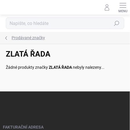
Přejít
na
obsah
Hledat
Prodávané značky
ZLATÁ ŘADA
Žádné produkty značky
ZLATÁ ŘADA
nebyly nalezeny...
Z
á
p
a
t
í
FAKTURAČNÍ ADRESA