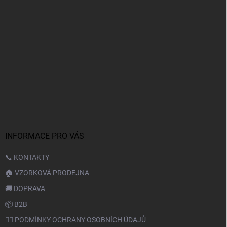
INFORMACE PRO VÁS
📞 KONTAKTY
🏠 VZORKOVÁ PRODEJNA
🚚 DOPRAVA
📦 B2B
🙆‍♂️ PODMÍNKY OCHRANY OSOBNÍCH ÚDAJŮ