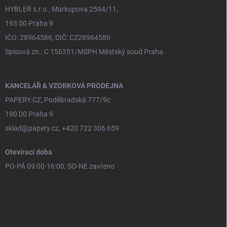
HYBLER s.r.o., Markupova 2594/11,
193 00 Praha 9
IČO: 28964586, DIČ: CZ28964586
Spisová zn.: C 156351/MSPH Městský soud Praha
KANCELÁŘ & VZORKOVÁ PRODEJNA
PAPERY.CZ, Poděbradská 777/9c
190 00 Praha 9
sklad@papery.cz, +420 722 306 659
Otevírací doba
PO-PÁ 09:00-16:00, SO-NE zavřeno