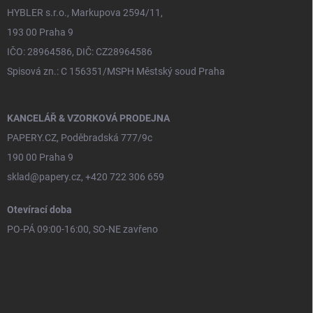
HYBLER s.r.o., Markupova 2594/11,
193 00 Praha 9
IČO: 28964586, DIČ: CZ28964586
Spisová zn.: C 156351/MSPH Městský soud Praha
KANCELÁŘ & VZORKOVÁ PRODEJNA
PAPERY.CZ, Poděbradská 777/9c
190 00 Praha 9
sklad@papery.cz, +420 722 306 659
Otevírací doba
PO-PÁ 09:00-16:00, SO-NE zavřeno