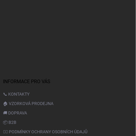
INFORMACE PRO VÁS
📞 KONTAKTY
🏠 VZORKOVÁ PRODEJNA
🚚 DOPRAVA
📦 B2B
🙆‍♂️ PODMÍNKY OCHRANY OSOBNÍCH ÚDAJŮ