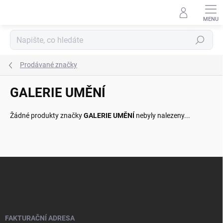
Přejít
na
obsah
Hledat
Prodávané značky
GALERIE UMĚNÍ
Žádné produkty značky
GALERIE UMĚNÍ
nebyly nalezeny...
Z
á
p
a
t
í
FAKTURAČNÍ ADRESA