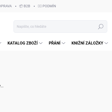
OPRAVA
📦 B2B
🙆‍♂️ PODMÍNKY OCHRANY OSOBNÍCH ÚDAJŮ
Hledat
KATALOG ZBOŽÍ
PŘÁNÍ
KNIŽNÍ ZÁLOŽKY
..