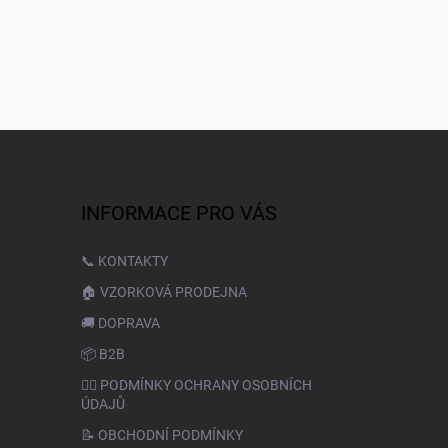
INFORMACE PRO VÁS
📞 KONTAKTY
🏠 VZORKOVÁ PRODEJNA
🚚 DOPRAVA
📦 B2B
🙆‍♂️ PODMÍNKY OCHRANY OSOBNÍCH
ÚDAJŮ
📝 OBCHODNÍ PODMÍNKY