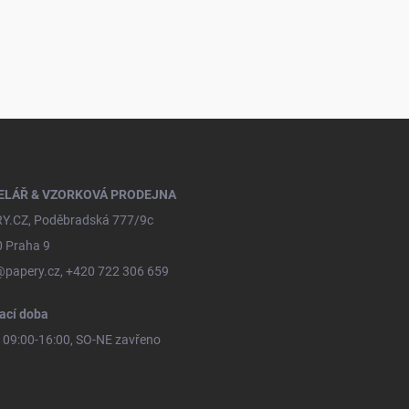
ELÁŘ & VZORKOVÁ PRODEJNA
Y.CZ, Poděbradská 777/9c
0 Praha 9
@papery.cz, +420 722 306 659
ací doba
09:00-16:00, SO-NE zavřeno