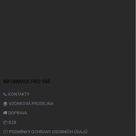
INFORMACE PRO VÁS
📞 KONTAKTY
🏠 VZORKOVÁ PRODEJNA
🚚 DOPRAVA
📦 B2B
🙆‍♂️ PODMÍNKY OCHRANY OSOBNÍCH ÚDAJŮ