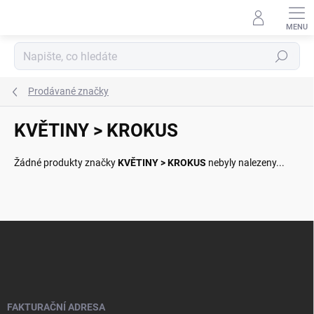
Přejít
na
obsah
Hledat
Prodávané značky
KVĚTINY > KROKUS
Žádné produkty značky
KVĚTINY > KROKUS
nebyly nalezeny...
Z
á
p
a
t
í
FAKTURAČNÍ ADRESA