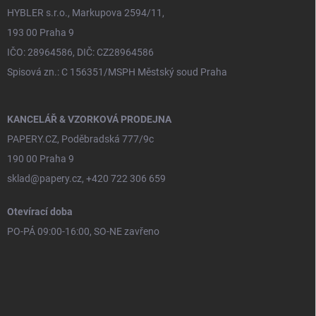
HYBLER s.r.o., Markupova 2594/11,
193 00 Praha 9
IČO: 28964586, DIČ: CZ28964586
Spisová zn.: C 156351/MSPH Městský soud Praha
KANCELÁŘ & VZORKOVÁ PRODEJNA
PAPERY.CZ, Poděbradská 777/9c
190 00 Praha 9
sklad@papery.cz, +420 722 306 659
Otevírací doba
PO-PÁ 09:00-16:00, SO-NE zavřeno