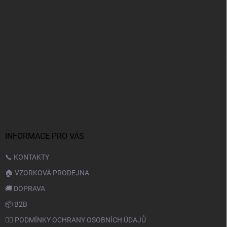
INFORMACE PRO VÁS
📞 KONTAKTY
🏠 VZORKOVÁ PRODEJNA
🚚 DOPRAVA
📦 B2B
🙆‍♂️ PODMÍNKY OCHRANY OSOBNÍCH ÚDAJŮ