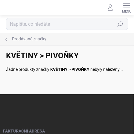
Přejít
na
obsah
Hledat
Prodávané značky
KVĚTINY > PIVOŇKY
Žádné produkty značky
KVĚTINY > PIVOŇKY
nebyly nalezeny...
Z
á
p
a
t
í
FAKTURAČNÍ ADRESA