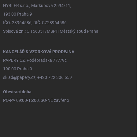
HYBLER s.r.o., Markupova 2594/11,
193 00 Praha 9
IČO: 28964586, DIČ: CZ28964586
Spisová zn.: C 156351/MSPH Městský soud Praha
KANCELÁŘ & VZORKOVÁ PRODEJNA
PAPERY.CZ, Poděbradská 777/9c
190 00 Praha 9
sklad@papery.cz, +420 722 306 659
Otevírací doba
PO-PÁ 09:00-16:00, SO-NE zavřeno