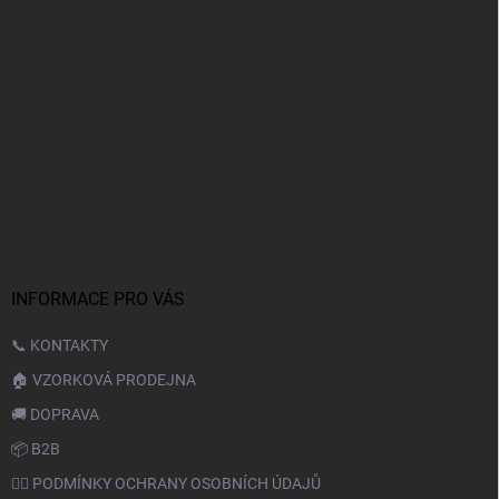
INFORMACE PRO VÁS
📞 KONTAKTY
🏠 VZORKOVÁ PRODEJNA
🚚 DOPRAVA
📦 B2B
🙆‍♂️ PODMÍNKY OCHRANY OSOBNÍCH ÚDAJŮ