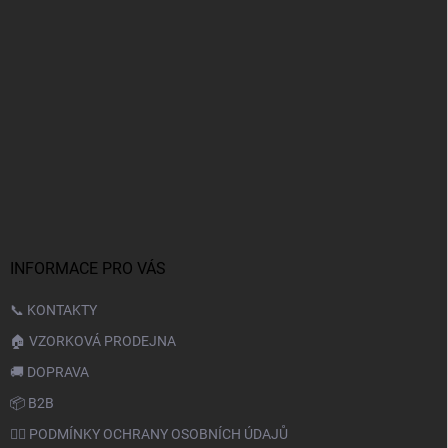
INFORMACE PRO VÁS
📞 KONTAKTY
🏠 VZORKOVÁ PRODEJNA
🚚 DOPRAVA
📦 B2B
🙆‍♂️ PODMÍNKY OCHRANY OSOBNÍCH ÚDAJŮ