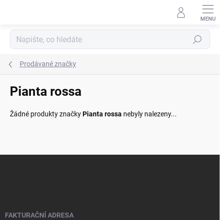
Přejít
na
obsah
Hledat
Prodávané značky
Pianta rossa
Žádné produkty značky
Pianta rossa
nebyly nalezeny...
Z
á
p
a
t
í
FAKTURAČNÍ ADRESA