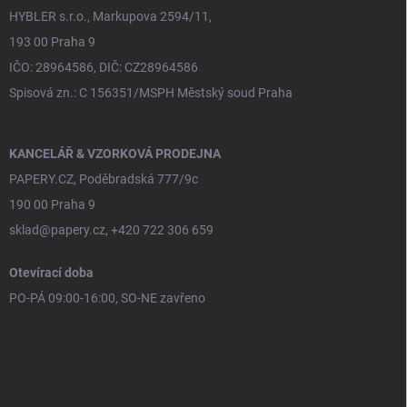
HYBLER s.r.o., Markupova 2594/11,
193 00 Praha 9
IČO: 28964586, DIČ: CZ28964586
Spisová zn.: C 156351/MSPH Městský soud Praha
KANCELÁŘ & VZORKOVÁ PRODEJNA
PAPERY.CZ, Poděbradská 777/9c
190 00 Praha 9
sklad@papery.cz, +420 722 306 659
Otevírací doba
PO-PÁ 09:00-16:00, SO-NE zavřeno