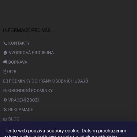
INFORMACE PRO VÁS
📞 KONTAKTY
🏠 VZORKOVÁ PRODEJNA
🚚 DOPRAVA
📦 B2B
🙆‍♂️ PODMÍNKY OCHRANY OSOBNÍCH ÚDAJŮ
📝 OBCHODNÍ PODMÍNKY
🔄 VRÁCENÍ ZBOŽÍ
🛠️ REKLAMACE
📖 BLOG
Tento web používá soubory cookie. Dalším procházením