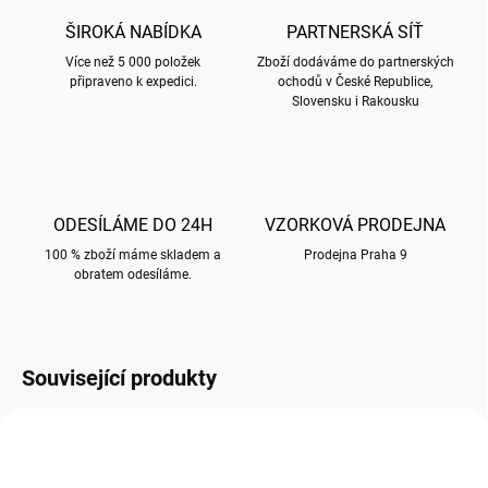
ŠIROKÁ NABÍDKA
PARTNERSKÁ SÍŤ
Více než 5 000 položek
Zboží dodáváme do partnerských
připraveno k expedici.
ochodů v České Republice,
Slovensku i Rakousku
ODESÍLÁME DO 24H
VZORKOVÁ PRODEJNA
100 % zboží máme skladem a
Prodejna Praha 9
obratem odesíláme.
Související produkty
SLEVA NA KARTON 20%
SLEVA NA KARTON 20%
125X175 S030
EMET18/125X175