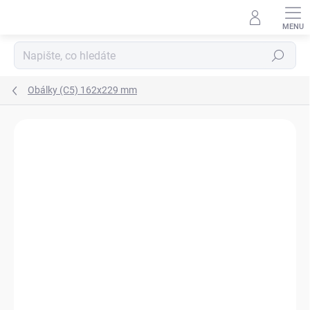
Přejít
na
obsah
Hledat
Obálky (C5) 162x229 mm
Neohodnoceno
Podrobnosti hodnocení