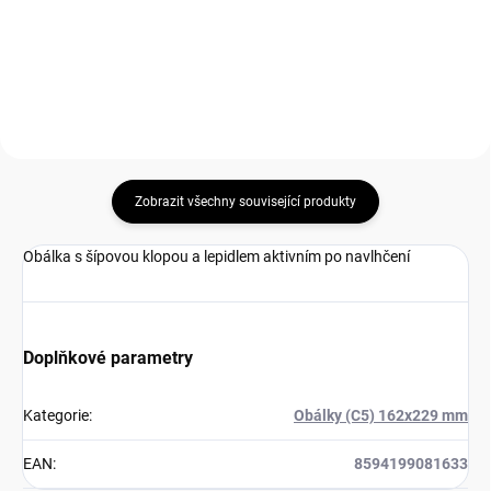
cena:
cena:
Do košíku
Do košíku
Zobrazit všechny související produkty
Obálka s šípovou klopou a lepidlem aktivním po navlhčení
Doplňkové parametry
Kategorie
:
Obálky (C5) 162x229 mm
EAN
:
8594199081633