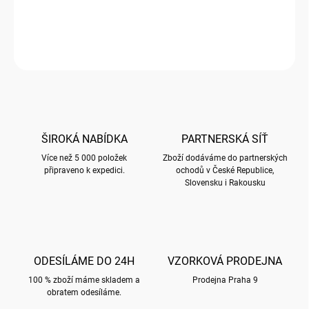
DETAILNÍ INFORMACE
ZEPTAT SE
HLÍDAT
ŠIROKÁ NABÍDKA
PARTNERSKÁ SÍŤ
Více než 5 000 položek
Zboží dodáváme do partnerských
připraveno k expedici.
ochodů v České Republice,
Slovensku i Rakousku
ODESÍLÁME DO 24H
VZORKOVÁ PRODEJNA
100 % zboží máme skladem a
Prodejna Praha 9
obratem odesíláme.