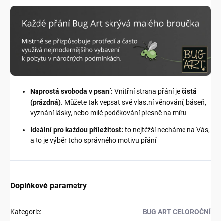
Naprostá svoboda v psaní:
Vnitřní strana přání je
čistá
(prázdná)
. Můžete tak vepsat své vlastní věnování, báseň,
vyznání lásky, nebo milé poděkování přesně na míru
Ideální pro každou příležitost:
to nejtěžší necháme na Vás,
a to je výběr toho správného motivu přání
Doplňkové parametry
Kategorie
:
BUG ART CELOROČNÍ