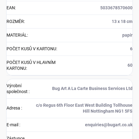
EAN
:
5033678570600
ROZMĚR
:
13 x 18 cm
MATERIÁL
:
papír
POČET KUSŮ V KARTONU
:
6
POČET KUSŮ V HLAVNÍM
60
KARTONU
:
Výrobní
Bug Art A La Carte Business Services Ltd
společnost
:
c/o Regus 6th Floor East West Building Tollhouse
Adresa
:
Hill Nottingham NG1 5FS
E-mail
:
enquiries@bugart.co.uk
Zástupce