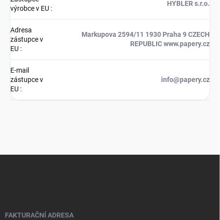
HYBLER s.r.o.
výrobce v EU
:
Adresa
Markupova 2594/11 1930 Praha 9 CZECH
zástupce v
REPUBLIC www.papery.cz
EU
:
E-mail
zástupce v
info@papery.cz
EU
:
Z
á
p
a
t
í
FAKTURAČNÍ ADRESA