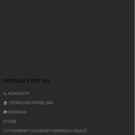
INFORMACE PRO VÁS
📞 KONTAKTY
🏠 VZORKOVÁ PRODEJNA
🚚 DOPRAVA
📦 B2B
🙆‍♂️ PODMÍNKY OCHRANY OSOBNÍCH ÚDAJŮ