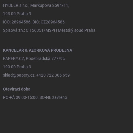
HYBLER s.r.o., Markupova 2594/11,
193 00 Praha 9
IČO: 28964586, DIČ: CZ28964586
Spisová zn.: C 156351/MSPH Městský soud Praha
KANCELÁŘ & VZORKOVÁ PRODEJNA
PAPERY.CZ, Poděbradská 777/9c
190 00 Praha 9
sklad@papery.cz, +420 722 306 659
Otevírací doba
PO-PÁ 09:00-16:00, SO-NE zavřeno