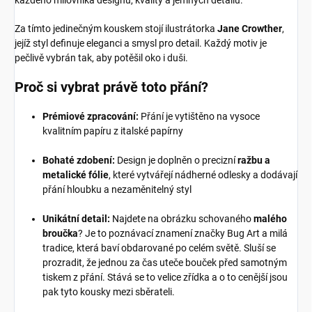
každého milovníka designu, kvality a jemných detailů.
Za tímto jedinečným kouskem stojí ilustrátorka
Jane Crowther
,
jejíž styl definuje eleganci a smysl pro detail. Každý motiv je
pečlivě vybrán tak, aby potěšil oko i duši.
Proč si vybrat právě toto přání?
Prémiové zpracování:
Přání je vytištěno na vysoce
kvalitním papíru z italské papírny
Bohaté zdobení:
Design je doplněn o precizní
ražbu a
metalické fólie
, které vytvářejí nádherné odlesky a dodávají
přání hloubku a nezaměnitelný styl
Unikátní detail:
Najdete na obrázku schovaného
malého
broučka
? Je to poznávací znamení značky Bug Art a milá
tradice, která baví obdarované po celém světě. Sluší se
prozradit, že jednou za čas uteče bouček před samotným
tiskem z přání. Stává se to velice zřídka a o to cenější jsou
pak tyto kousky mezi sběrateli.