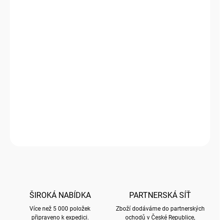
Luxusní přání značky Bug Art
Přední strana přání je embosovaná a nalisované metaliské
fólie zvýrazňují plasticitu motivů. Přání je baleno společně s
obálkou v průhledné celofánové (b
iodegradabilní) folii
DETAILNÍ INFORMACE
ZEPTAT SE
HLÍDAT
ŠIROKÁ NABÍDKA
PARTNERSKÁ SÍŤ
Více než 5 000 položek
Zboží dodáváme do partnerských
připraveno k expedici.
ochodů v České Republice,