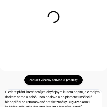
SKLADEM
SKLADEM
(
36 KS
)
(
32 KS
)
Přání P005 BUG ART
Přání P003 BUG ART
80 Kč
80 Kč
66,12 Kč bez DPH
66,12 Kč bez DPH
Měrná
Měrná
80 Kč / 1 ks
80 Kč / 1 ks
cena:
cena:
Do košíku
Do košíku
Zobrazit všechny související produkty
Hledáte přání, které není jen obyčejným kusem papíru, ale malým
dárkem samo o sobě? Toto doslova a do písmene umělecké
blahopřání od renomované britské značky
Bug Art
okouzlí