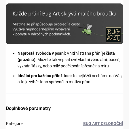
Naprostá svoboda v psaní:
Vnitřní strana přání je
čistá
(prázdná)
. Můžete tak vepsat své vlastní věnování, báseň,
vyznání lásky, nebo milé poděkování přesně na míru
Ideální pro každou příležitost:
to nejtěžší necháme na Vás,
a to je výběr toho správného motivu přání
Doplňkové parametry
Kategorie
:
BUG ART CELOROČNÍ