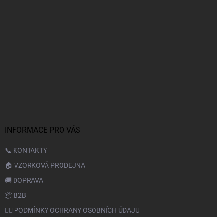
INFORMACE PRO VÁS
📞 KONTAKTY
🏠 VZORKOVÁ PRODEJNA
🚚 DOPRAVA
📦 B2B
🙆‍♂️ PODMÍNKY OCHRANY OSOBNÍCH ÚDAJŮ