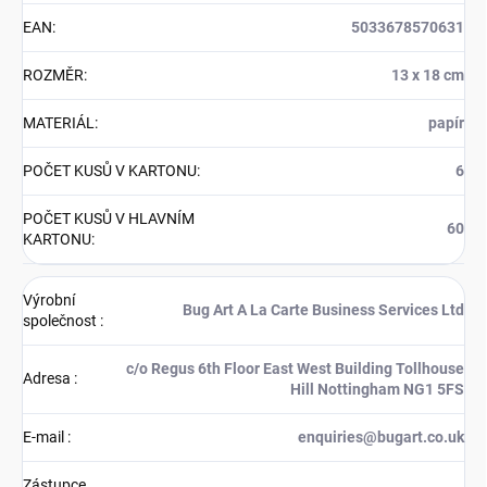
EAN
:
5033678570631
ROZMĚR
:
13 x 18 cm
MATERIÁL
:
papír
POČET KUSŮ V KARTONU
:
6
POČET KUSŮ V HLAVNÍM
60
KARTONU
:
Výrobní
Bug Art A La Carte Business Services Ltd
společnost
:
c/o Regus 6th Floor East West Building Tollhouse
Adresa
:
Hill Nottingham NG1 5FS
E-mail
:
enquiries@bugart.co.uk
Zástupce