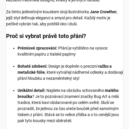
každého milovníka designu, kvality a jemných detailů.
Za tímto jedinečným kouskem stojí ilustrátorka
Jane Crowther
,
jejíž styl definuje eleganci a smysl pro detail. Každý motiv je
pečlivě vybrán tak, aby potěšil oko i duši.
Proč si vybrat právě toto přání?
Prémiové zpracování:
Přání je vytištěno na vysoce
kvalitním papíru z italské papírny
Bohaté zdobení:
Design je doplněn o precizní
ražbu a
metalické fólie
, které vytvářejí nádherné odlesky a dodávají
přání hloubku a nezaměnitelný styl
Unikátní detail:
Najdete na obrázku schovaného
malého
broučka
? Je to poznávací znamení značky Bug Art a milá
tradice, která baví obdarované po celém světě. Sluší se
prozradit, že jednou za čas uteče bouček před samotným
tiskem z přání. Stává se to velice zřídka a o to cenější jsou
pak tyto kousky mezi sběrateli.