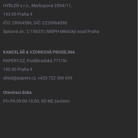
HYBLER s.r.o., Markupova 2594/11,
193 00 Praha 9
IČO: 28964586, DIČ: CZ28964586
Spisová zn.: C 156351/MSPH Městský soud Praha
KANCELÁŘ & VZORKOVÁ PRODEJNA
PAPERY.CZ, Poděbradská 777/9c
190 00 Praha 9
sklad@papery.cz, +420 722 306 659
Otevírací doba
PO-PÁ 09:00-16:00, SO-NE zavřeno