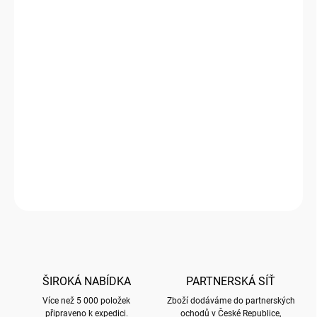
Luxusní přání značky Bug Art
Přední strana přání je embosovaná a nalisované metaliské
fólie zvýrazňují plasticitu motivů. Přání je baleno společně s
obálkou v průhledné celofánové (b
iodegradabilní) folii
DETAILNÍ INFORMACE
ZEPTAT SE
HLÍDAT
ŠIROKÁ NABÍDKA
PARTNERSKÁ SÍŤ
Více než 5 000 položek
Zboží dodáváme do partnerských
připraveno k expedici.
ochodů v České Republice,