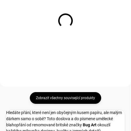
SKLADEM
SKLADEM
(
29 KS
)
(
42 KS
)
Přání G061 BUG ART
Přání A001 BUG ART
80 Kč
80 Kč
66,12 Kč bez DPH
66,12 Kč bez DPH
Měrná
Měrná
80 Kč / 1 ks
80 Kč / 1 ks
cena:
cena:
Do košíku
Do košíku
Zobrazit všechny související produkty
Hledáte přání, které není jen obyčejným kusem papíru, ale malým
dárkem samo o sobě? Toto doslova a do písmene umělecké
blahopřání od renomované britské značky
Bug Art
okouzlí