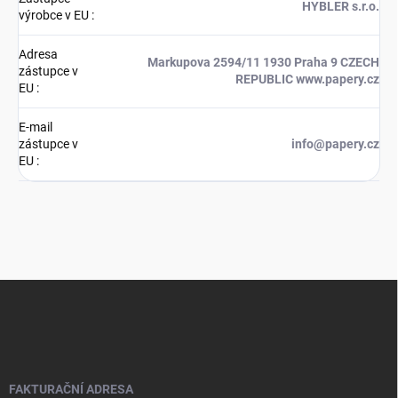
HYBLER s.r.o.
výrobce v EU
:
Adresa
Markupova 2594/11 1930 Praha 9 CZECH
zástupce v
REPUBLIC www.papery.cz
EU
:
E-mail
zástupce v
info@papery.cz
EU
:
Z
á
p
a
t
í
FAKTURAČNÍ ADRESA