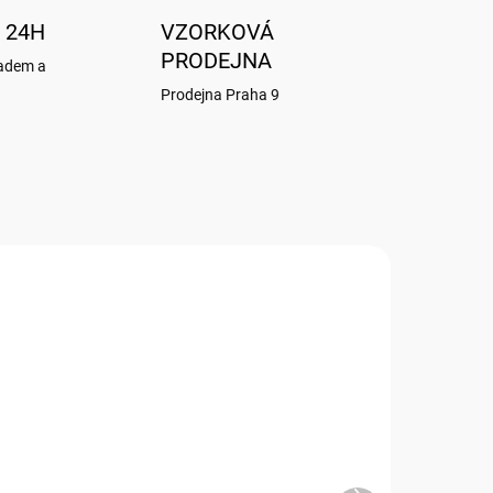
 24H
VZORKOVÁ
PRODEJNA
ladem a
Prodejna Praha 9
NOVINKA!
B059
G057
ADEM
SKLADEM