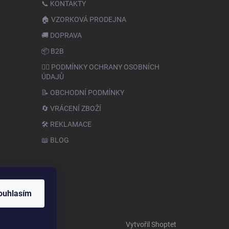
📞 KONTAKTY
🏠 VZORKOVÁ PRODEJNA
🚚 DOPRAVA
📦 B2B
🙆‍♂️ PODMÍNKY OCHRANY OSOBNÍCH
ÚDAJŮ
📝 OBCHODNÍ PODMÍNKY
🔄 VRÁCENÍ ZBOŽÍ
🛠️ REKLAMACE
📖 BLOG
ouhlasím
Vytvořil Shoptet