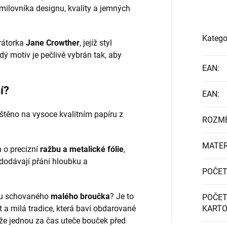
ilovníka designu, kvality a jemných
Katego
trátorka
Jane Crowther
, jejíž styl
dý motiv je pečlivě vybrán tak, aby
EAN
:
í?
EAN
:
ištěno na vysoce kvalitním papíru z
ROZM
MATER
 o precizní
ražbu a metalické fólie
,
 dodávají přání hloubku a
POČET
ku schovaného
malého broučka
? Je to
POČET
a milá tradice, která baví obdarované
KART
, že jednou za čas uteče bouček před