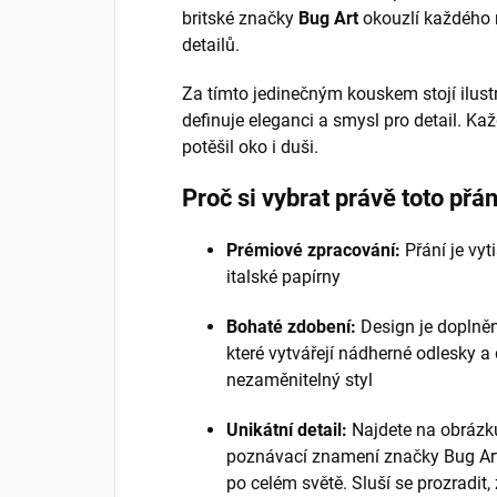
britské značky
Bug Art
okouzlí každého m
detailů.
Za tímto jedinečným kouskem stojí ilus
definuje eleganci a smysl pro detail. Kaž
potěšil oko i duši.
Proč si vybrat právě toto přán
Prémiové zpracování:
Přání je vyt
italské papírny
Bohaté zdobení:
Design je doplněn
které vytvářejí nádherné odlesky a
nezaměnitelný styl
Unikátní detail:
Najdete na obráz
poznávací znamení značky Bug Art 
po celém světě. Sluší se prozradit