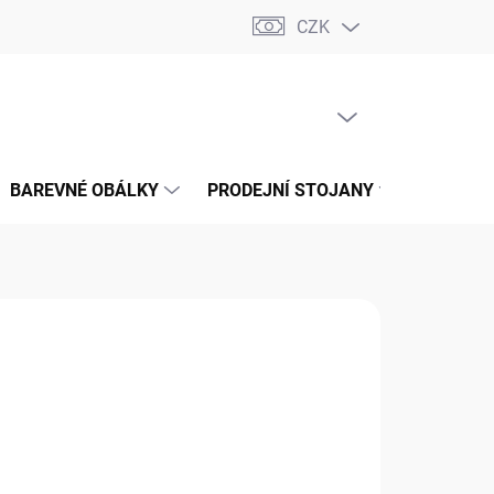
CZK
📝 OBCHODNÍ PODMÍNKY
🔄 VRÁCENÍ ZBOŽÍ
🛠️ REKLAMACE
PRÁZDNÝ KOŠÍK
NÁKUPNÍ
KOŠÍK
BAREVNÉ OBÁLKY
PRODEJNÍ STOJANY
📞 KONT