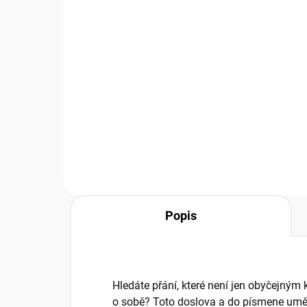
(
30 KS
)
Přání G051 BUG ART
Př
80 Kč
80
66,12 Kč bez DPH
66,
Měrná
Měr
80 Kč / 1 ks
80 K
cena:
cena
Do košíku
Popis
Hledáte přání, které není jen obyčejný
o sobě? Toto doslova a do písmene um