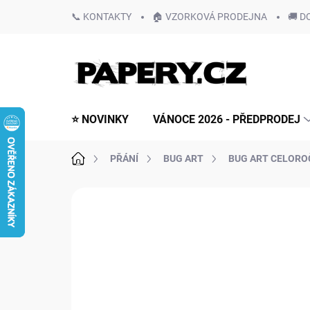
Přejít
📞 KONTAKTY
🏠 VZORKOVÁ PRODEJNA
🚚 D
na
obsah
⭐ NOVINKY
VÁNOCE 2026 - PŘEDPRODEJ
Domů
PŘÁNÍ
BUG ART
BUG ART CELORO
Neohodnoceno
Podrobnosti hodn