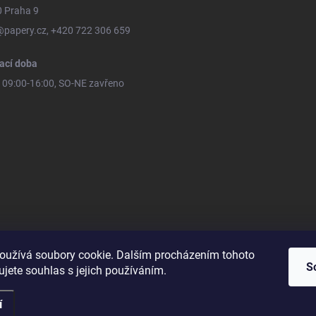
0 Praha 9
@papery.cz, +420 722 306 659
ací doba
09:00-16:00, SO-NE zavřeno
oužívá soubory cookie. Dalším procházením tohoto
S
jete souhlas s jejich používáním.
í