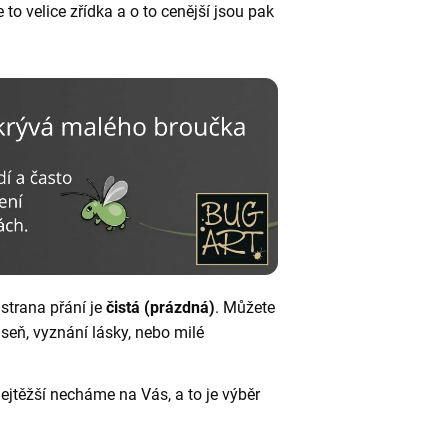
to velice zřídka a o to cenější jsou pak
 strana přání je
čistá (prázdná)
. Můžete
áseň, vyznání lásky, nebo milé
nejtěžší necháme na Vás, a to je výběr