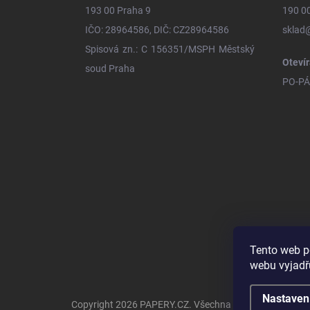
193 00 Praha 9
190 0
IČO: 28964586, DIČ: CZ28964586
sklad
Spisová zn.: C 156351/MSPH Městský
Otevír
soud Praha
PO-PÁ 
Tento web p
webu vyjadřu
Nastaven
Copyright 2026
PAPERY.CZ
. Všechna práva vyhrazena.