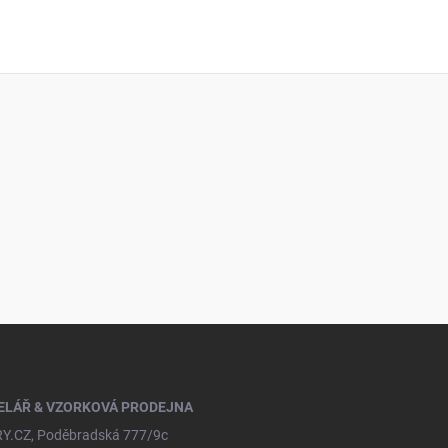
ELÁŘ & VZORKOVÁ PRODEJNA
Y.CZ, Poděbradská 777/9c