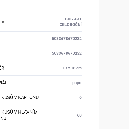
BUG ART
rie
:
CELOROČNÍ
5033678670232
5033678670232
ĚR
:
13 x 18 cm
IÁL
:
papír
 KUSŮ V KARTONU
:
6
 KUSŮ V HLAVNÍM
60
ONU
: