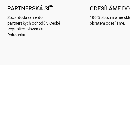
PARTNERSKÁ SÍŤ
ODESÍLÁME DO
Zboží dodáváme do
100 % zboží máme sk
partnerských ochodů v České
obratem odesíláme.
Republice, Slovensku i
Rakousku
KA!
NOVINKA!
D199
SKLADEM
SKL