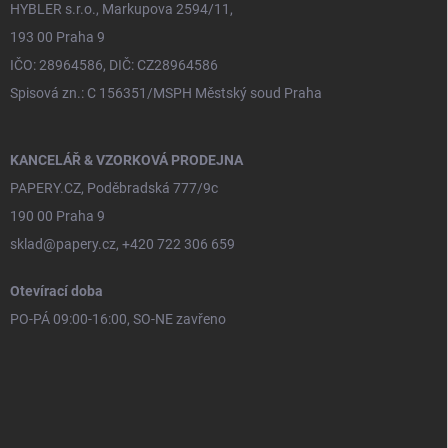
HYBLER s.r.o., Markupova 2594/11,
193 00 Praha 9
IČO: 28964586, DIČ: CZ28964586
Spisová zn.: C 156351/MSPH Městský soud Praha
KANCELÁŘ & VZORKOVÁ PRODEJNA
PAPERY.CZ, Poděbradská 777/9c
190 00 Praha 9
sklad@papery.cz, +420 722 306 659
Otevírací doba
PO-PÁ 09:00-16:00, SO-NE zavřeno