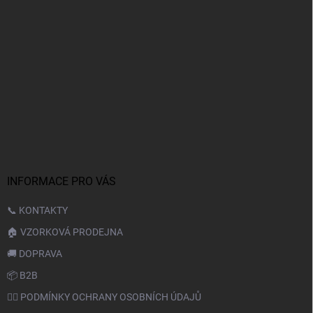
INFORMACE PRO VÁS
📞 KONTAKTY
🏠 VZORKOVÁ PRODEJNA
🚚 DOPRAVA
📦 B2B
🙆‍♂️ PODMÍNKY OCHRANY OSOBNÍCH ÚDAJŮ