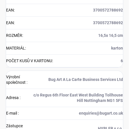
EAN
:
3700572788692
EAN
:
3700572788692
ROZMĚR
:
16,5x 16,5 cm
MATERIÁL
:
karton
POČET KUSŮ V KARTONU
:
6
Výrobní
Bug Art A La Carte Business Services Ltd
společnost
:
c/o Regus 6th Floor East West Building Tollhouse
Adresa
:
Hill Nottingham NG1 5FS
E-mail
:
enquiries@bugart.co.uk
Zástupce
HYBLER s.r.o.