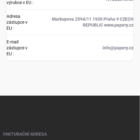
výrobce v EU
:
Adresa
Markupova 2594/11 1930 Praha 9 CZECH
zástupce v
REPUBLIC www.papery.cz
EU
:
E-mail
zástupce v
info@papery.cz
EU
:
Z
á
p
a
t
í
FAKTURAČNÍ ADRESA