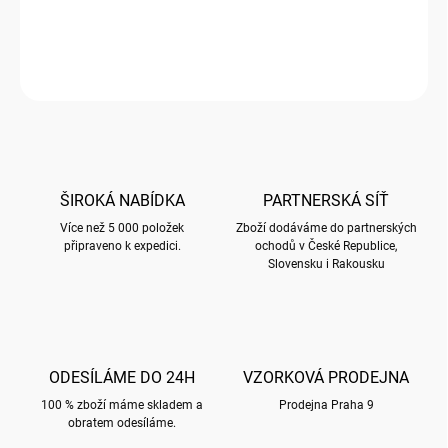
DETAILNÍ INFORMACE
ZEPTAT SE
HLÍDAT
ŠIROKÁ NABÍDKA
PARTNERSKÁ SÍŤ
Více než 5 000 položek
Zboží dodáváme do partnerských
připraveno k expedici.
ochodů v České Republice,
Slovensku i Rakousku
ODESÍLÁME DO 24H
VZORKOVÁ PRODEJNA
100 % zboží máme skladem a
Prodejna Praha 9
obratem odesíláme.