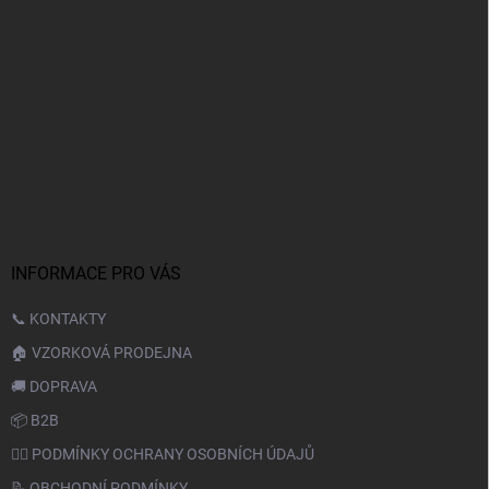
INFORMACE PRO VÁS
📞 KONTAKTY
🏠 VZORKOVÁ PRODEJNA
🚚 DOPRAVA
📦 B2B
🙆‍♂️ PODMÍNKY OCHRANY OSOBNÍCH ÚDAJŮ
📝 OBCHODNÍ PODMÍNKY