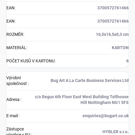
EAN
:
3700572761466
EAN
:
3700572761466
ROZMĚR
:
16,5x16,5x0,3 cm
MATERIÁL
:
KARTON
POČET KUSŮ V KARTONU
:
6
Výrobní
Bug Art A La Carte Business Services Ltd
společnost
:
c/o Regus 6th Floor East West Building Tollhouse
Adresa
:
Hill Nottingham NG1 5FS
E-mail
:
enquiries@bugart.co.uk
Zástupce
HYBLER s.r.o.
výrobce v EU
: