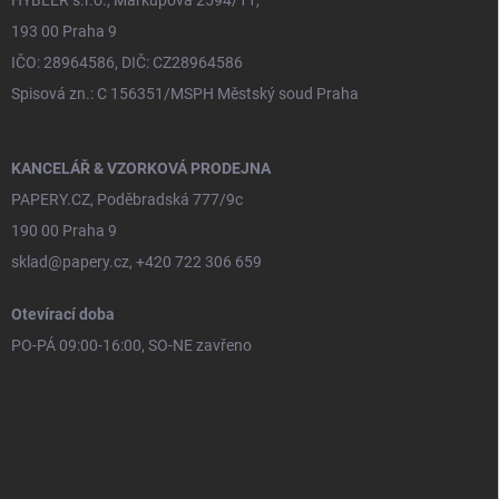
193 00 Praha 9
IČO: 28964586, DIČ: CZ28964586
Spisová zn.: C 156351/MSPH Městský soud Praha
KANCELÁŘ & VZORKOVÁ PRODEJNA
PAPERY.CZ, Poděbradská 777/9c
190 00 Praha 9
sklad@papery.cz, +420 722 306 659
Otevírací doba
PO-PÁ 09:00-16:00, SO-NE zavřeno