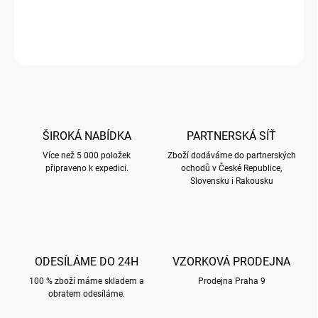
DETAILNÍ INFORMACE
ZEPTAT SE
HLÍDAT
ŠIROKÁ NABÍDKA
PARTNERSKÁ SÍŤ
Více než 5 000 položek
Zboží dodáváme do partnerských
připraveno k expedici.
ochodů v České Republice,
Slovensku i Rakousku
ODESÍLÁME DO 24H
VZORKOVÁ PRODEJNA
100 % zboží máme skladem a
Prodejna Praha 9
obratem odesíláme.