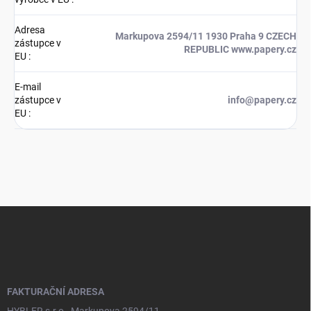
Adresa
Markupova 2594/11 1930 Praha 9 CZECH
zástupce v
REPUBLIC www.papery.cz
EU
:
E-mail
zástupce v
info@papery.cz
EU
:
Z
á
p
a
t
í
FAKTURAČNÍ ADRESA
HYBLER s.r.o., Markupova 2594/11,