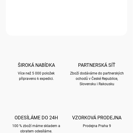
PUZZLE s motivem BUG ART KOOKS
DETAILNÍ INFORMACE
ZEPTAT SE
HLÍDAT
ŠIROKÁ NABÍDKA
PARTNERSKÁ SÍŤ
Více než 5 000 položek
Zboží dodáváme do partnerských
připraveno k expedici.
ochodů v České Republice,
Slovensku i Rakousku
ODESÍLÁME DO 24H
VZORKOVÁ PRODEJNA
100 % zboží máme skladem a
Prodejna Praha 9
obratem odesíláme.