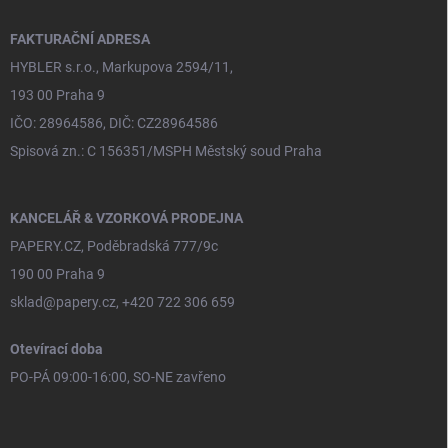
t
í
FAKTURAČNÍ ADRESA
HYBLER s.r.o., Markupova 2594/11,
193 00 Praha 9
IČO: 28964586, DIČ: CZ28964586
Spisová zn.: C 156351/MSPH Městský soud Praha
KANCELÁŘ & VZORKOVÁ PRODEJNA
PAPERY.CZ, Poděbradská 777/9c
190 00 Praha 9
sklad@papery.cz, +420 722 306 659
Otevírací doba
PO-PÁ 09:00-16:00, SO-NE zavřeno