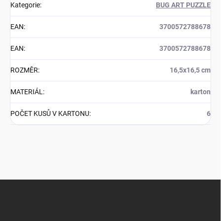
Kategorie
:
BUG ART PUZZLE
EAN
:
3700572788678
EAN
:
3700572788678
ROZMĚR
:
16,5x16,5 cm
MATERIÁL
:
karton
POČET KUSŮ V KARTONU
:
6
Z
á
p
a