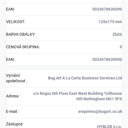
EAN
:
5033678630090
VELIKOST
:
125x175 mm
BARVA OBÁLKY
:
Zlatá
CENOVÁ SKUPINA
:
II
EAN
:
5033678630090
Výrobní
Bug Art A La Carte Business Services Ltd
společnost
:
c/o Regus 6th Floor East West Building Tollhouse
Adresa
:
Hill Nottingham NG1 5FS
E-mail
:
enquiries@bugart.co.uk
Zástupce
HYBLER s.r.o.