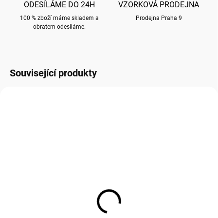
ODESÍLÁME DO 24H
VZORKOVÁ PRODEJNA
100 % zboží máme skladem a
Prodejna Praha 9
obratem odesíláme.
Související produkty
MC049
KC007
SKLADEM
SKLADEM
(
115 KS
)
(
33 KS
)
Přání MC049 BUG ART -
Přání KC007 BUG ART -
vánoční
vánoční
70 Kč
80 Kč