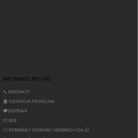
INFORMACE PRO VÁS
📞 KONTAKTY
🏠 VZORKOVÁ PRODEJNA
🚚 DOPRAVA
📦 B2B
🙆‍♂️ PODMÍNKY OCHRANY OSOBNÍCH ÚDAJŮ