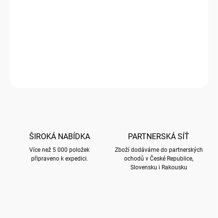
Luxusní přání značky Bug Art
Přední strana přání je embosovaná a nalisované fólie zvýrazňují
plasticitu motivů. Přání je baleno společně s obálkou v průhledné
celofánové fólii. Uvnitř bez textu. Obálka je v metalické úpravě a
barvy dle popisu.
ZEPTAT SE
HLÍDAT
ŠIROKÁ NABÍDKA
PARTNERSKÁ SÍŤ
Více než 5 000 položek
Zboží dodáváme do partnerských
připraveno k expedici.
ochodů v České Republice,
Slovensku i Rakousku