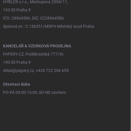
HYBLER s.r.o., Markupova 2594/11,
193 00 Praha 9
IČO: 28964586, DIČ: CZ28964586
Spisová zn.: C 156351/MSPH Městský soud Praha
KANCELÁŘ & VZORKOVÁ PRODEJNA
PAPERY.CZ, Poděbradská 777/9c
190 00 Praha 9
sklad@papery.cz, +420 722 306 659
Otevírací doba
PO-PÁ 09:00-16:00, SO-NE zavřeno