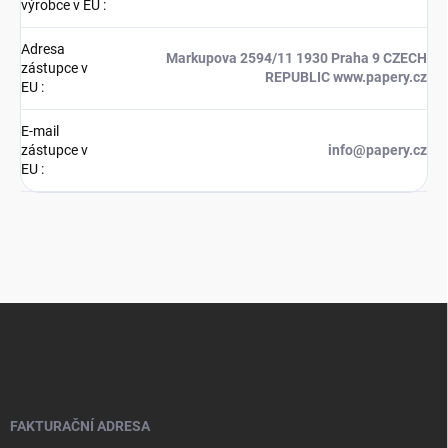
výrobce v EU
:
Adresa
Markupova 2594/11 1930 Praha 9 CZECH
zástupce v
REPUBLIC www.papery.cz
EU
:
E-mail
zástupce v
info@papery.cz
EU
:
Z
á
p
a
t
í
FAKTURAČNÍ ADRESA