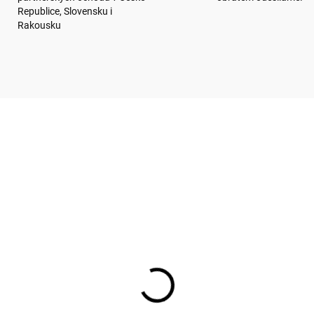
Republice, Slovensku i
Rakousku
KA!
MC066
D
EDPRODEJ (DODÁNÍ ŘÍJEN 2026)
SKL
(
14
ání MC066 - vánoční
Přání DC040 BUG ART 
 Kč
vánoční
12 Kč bez DPH