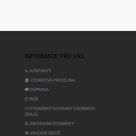
INFORMACE PRO VÁS
📞 KONTAKTY
🏠 VZORKOVÁ PRODEJNA
🚚 DOPRAVA
📦 B2B
🙆‍♂️ PODMÍNKY OCHRANY OSOBNÍCH
ÚDAJŮ
📝 OBCHODNÍ PODMÍNKY
🔄 VRÁCENÍ ZBOŽÍ