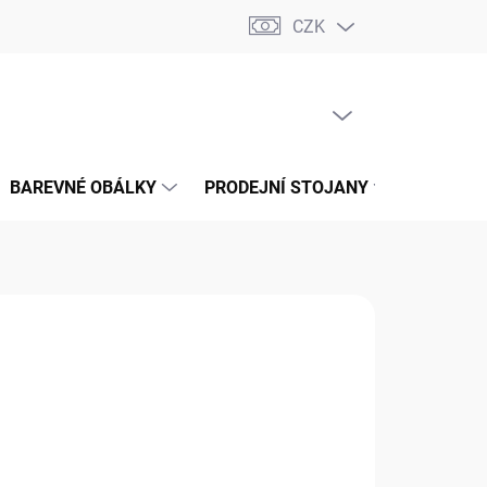
CZK
📝 OBCHODNÍ PODMÍNKY
🔄 VRÁCENÍ ZBOŽÍ
🛠️ REKLAMACE
PRÁZDNÝ KOŠÍK
NÁKUPNÍ
KOŠÍK
BAREVNÉ OBÁLKY
PRODEJNÍ STOJANY
📞 KONT