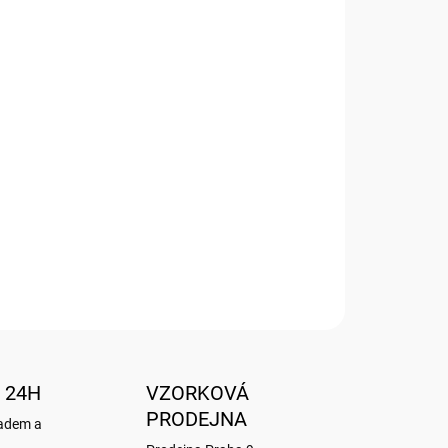
Přidat do košíku
t
vaná a nalisované fólie zvýrazňují plasticitu
čně s obálkou v průhledné celofánové fólii.
 a barvy dle popisu.
 24H
VZORKOVÁ
PRODEJNA
ladem a