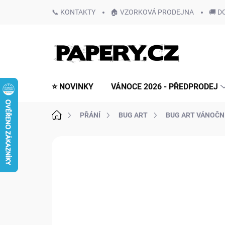
Přejít
📞 KONTAKTY
🏠 VZORKOVÁ PRODEJNA
🚚 D
na
obsah
⭐ NOVINKY
VÁNOCE 2026 - PŘEDPRODEJ
Domů
PŘÁNÍ
BUG ART
BUG ART VÁNOČN
Neohodnoceno
Podrobnosti hodn