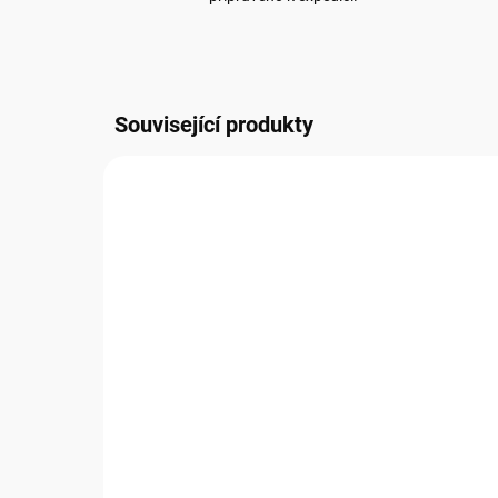
Související produkty
NOVIN
DC037
SKLADEM
PŘ
(
113 KS
)
Př
Přání DC037 BUG ART -
80
vánoční
66,