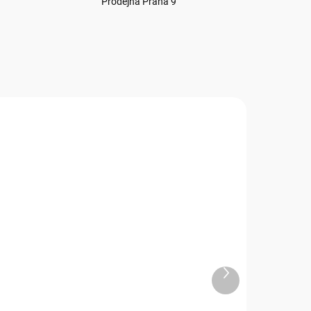
Prodejna Praha 9
C040
AC003
ADEM
SKLADEM
7 KS
)
(
10 KS
)
Další
-
Přání AC003 BUG ART -
produkt
vánoční