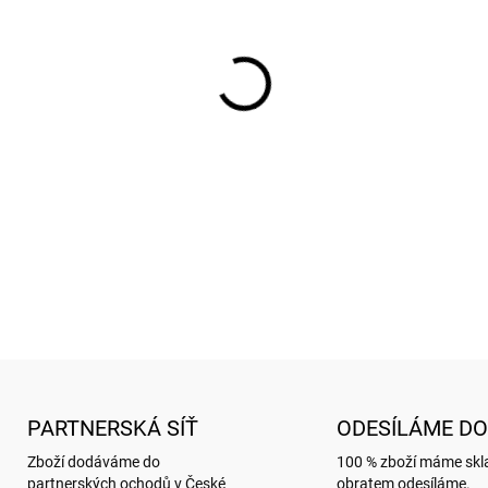
−
+
Luxusní přání značky Bug Ar
Přední strana přání je emboso
motivů. Přání je baleno spole
Uvnitř bez textu.
Obálka je v metalické úpravě
ZEPTAT SE
HLÍDAT
PARTNERSKÁ SÍŤ
ODESÍLÁME DO
Zboží dodáváme do
100 % zboží máme sk
partnerských ochodů v České
obratem odesíláme.