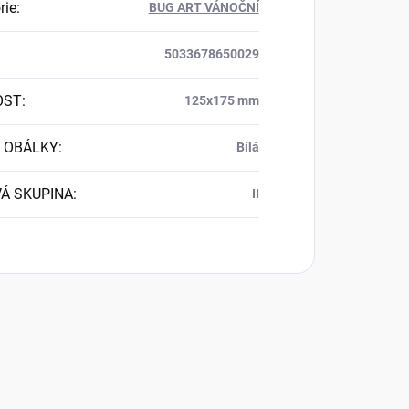
rie
:
BUG ART VÁNOČNÍ
5033678650029
OST
:
125x175 mm
 OBÁLKY
:
Bílá
Á SKUPINA
:
II