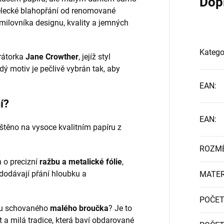
Dop
ělecké blahopřání od renomované
ilovníka designu, kvality a jemných
Katego
trátorka
Jane Crowther
, jejíž styl
dý motiv je pečlivě vybrán tak, aby
EAN
:
í?
EAN
:
ištěno na vysoce kvalitním papíru z
ROZM
 o precizní
ražbu a metalické fólie
,
 dodávají přání hloubku a
MATER
POČET
ku schovaného
malého broučka
? Je to
a milá tradice, která baví obdarované