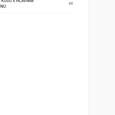
 KUSŮ V HLAVNÍM
60
ONU
: