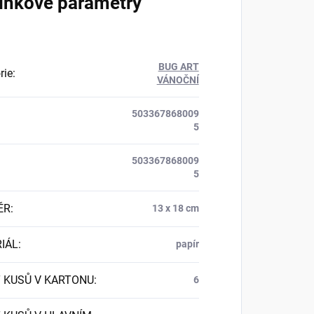
lňkové parametry
BUG ART
rie
:
VÁNOČNÍ
503367868009
5
503367868009
5
ĚR
:
13 x 18 cm
IÁL
:
papír
 KUSŮ V KARTONU
:
6