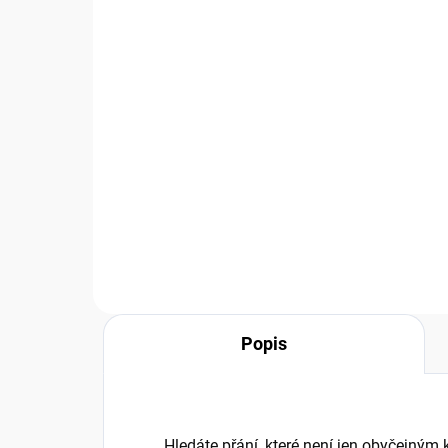
(
24 KS
)
Přání MC048 BUG ART -
Př
vánoční
vá
70 Kč
70
57,85 Kč bez DPH
57,
Do košíku
Popis
Hledáte přání, které není jen obyčejný