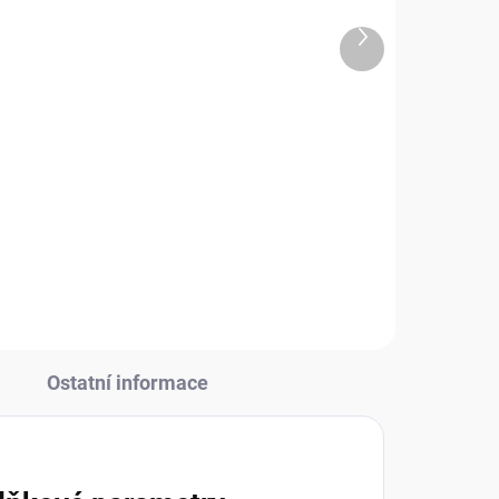
5 KS
)
Přání DC011 BUG ART -
Další
 -
vánoční
produkt
70 Kč
57,85 Kč bez DPH
Do košíku
Ostatní informace