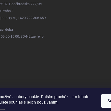
Y.CZ, Poděbradská 777/9c
0 Praha 9
@papery.cz, +420 722 306 659
ací doba
09:00-16:00, SO-NE zavřeno
oužívá soubory cookie. Dalším procházením tohoto
S
jete souhlas s jejich používáním.