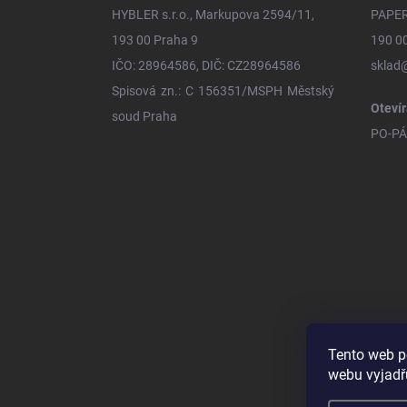
t
HYBLER s.r.o., Markupova 2594/11,
PAPER
í
193 00 Praha 9
190 0
IČO: 28964586, DIČ: CZ28964586
sklad
Spisová zn.: C 156351/MSPH Městský
Otevír
soud Praha
PO-PÁ 
Tento web p
webu vyjadřu