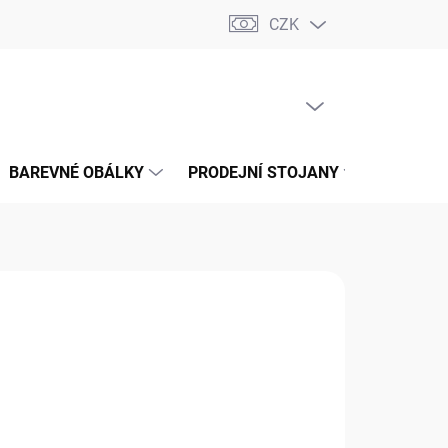
CZK
📝 OBCHODNÍ PODMÍNKY
🔄 VRÁCENÍ ZBOŽÍ
🛠️ REKLAMACE
PRÁZDNÝ KOŠÍK
NÁKUPNÍ
KOŠÍK
BAREVNÉ OBÁLKY
PRODEJNÍ STOJANY
📞 KONT