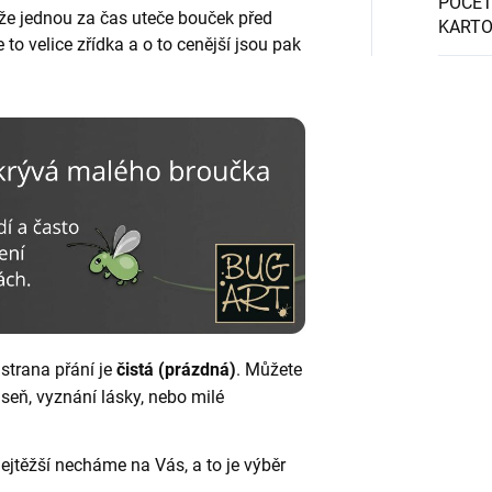
POČET
, že jednou za čas uteče bouček před
KART
to velice zřídka a o to cenější jsou pak
 strana přání je
čistá (prázdná)
. Můžete
áseň, vyznání lásky, nebo milé
nejtěžší necháme na Vás, a to je výběr