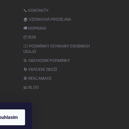
📞 KONTAKTY
🏠 VZORKOVÁ PRODEJNA
🚚 DOPRAVA
📦 B2B
🙆‍♂️ PODMÍNKY OCHRANY OSOBNÍCH
ÚDAJŮ
📝 OBCHODNÍ PODMÍNKY
🔄 VRÁCENÍ ZBOŽÍ
🛠️ REKLAMACE
📖 BLOG
ouhlasím