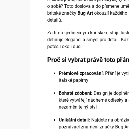
o sobě? Toto doslova a do písmene um
britské značky
Bug Art
okouzlí každého m
detailů.
Za tímto jedinečným kouskem stojí ilus
definuje eleganci a smysl pro detail. Kaž
potěšil oko i duši.
Proč si vybrat právě toto přán
Prémiové zpracování:
Přání je vyt
italské papírny
Bohaté zdobení:
Design je doplněn
které vytvářejí nádherné odlesky a
nezaměnitelný styl
Unikátní detail:
Najdete na obráz
poznávací znamení značky Bug Art 