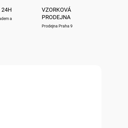
 24H
VZORKOVÁ
PRODEJNA
ladem a
Prodejna Praha 9
062
DC011
ADEM
PŘEDPRODEJ (DODÁNÍ ŘÍJEN 2026)