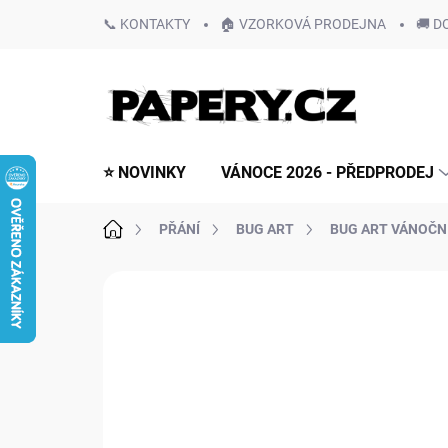
Přejít
📞 KONTAKTY
🏠 VZORKOVÁ PRODEJNA
🚚 D
na
obsah
⭐ NOVINKY
VÁNOCE 2026 - PŘEDPRODEJ
Domů
PŘÁNÍ
BUG ART
BUG ART VÁNOČN
Neohodnoceno
Podrobnosti hodn