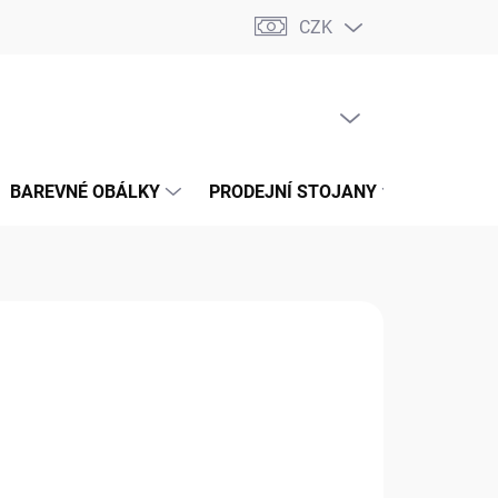
CZK
📝 OBCHODNÍ PODMÍNKY
🔄 VRÁCENÍ ZBOŽÍ
🛠️ REKLAMACE
PRÁZDNÝ KOŠÍK
NÁKUPNÍ
KOŠÍK
BAREVNÉ OBÁLKY
PRODEJNÍ STOJANY
📞 KONT