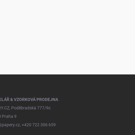
ELÁŘ & VZORKOVÁ PRODEJNA
Y.CZ, Poděbradská 777/9c
0 Praha 9
@papery.cz, +420 722 306 659