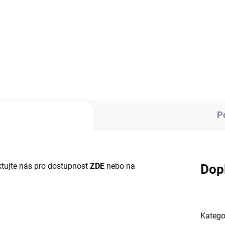
,11 Kč bez DPH
Měrná
149 Kč / 1 ks
cena:
ná
Kč / 1 ks
Do košíku
:
Do košíku
P
tujte nás pro dostupnost
ZDE
nebo na
Dop
Katego