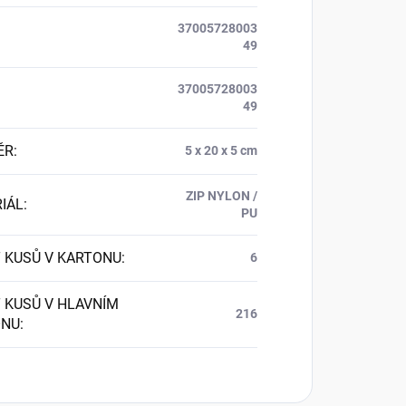
37005728003
49
37005728003
49
ĚR
:
5 x 20 x 5 cm
ZIP NYLON /
IÁL
:
PU
 KUSŮ V KARTONU
:
6
 KUSŮ V HLAVNÍM
216
ONU
: