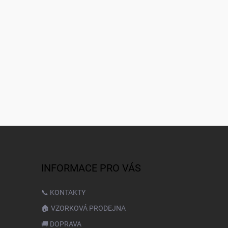
INFORMACE PRO VÁS
📞 KONTAKTY
🏠 VZORKOVÁ PRODEJNA
🚚 DOPRAVA