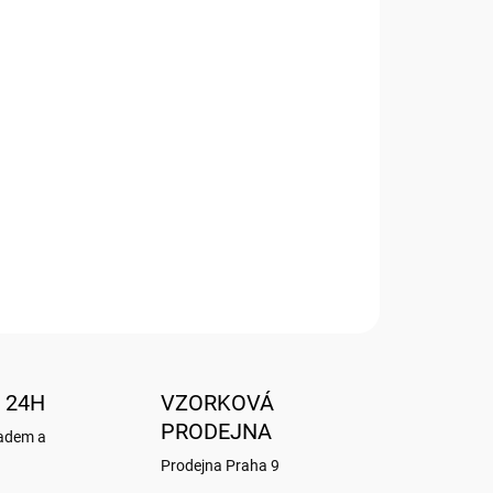
Přidat do košíku
m MALÝ PRINC
 24H
VZORKOVÁ
PRODEJNA
ladem a
Prodejna Praha 9