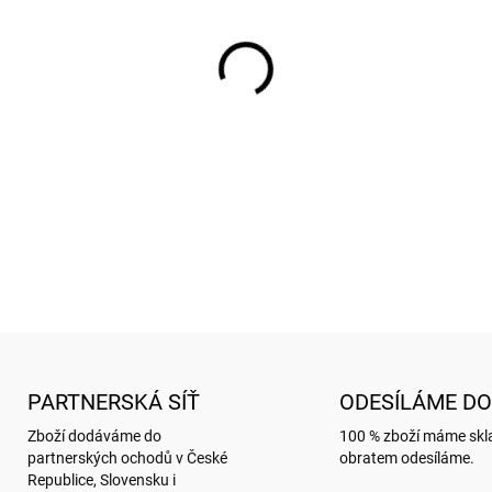
cena:
SKLADEM
(
2 KS
)
−
+
Pouzdro se zipem s motive
DETAILNÍ INFORMACE
ZEPTAT SE
HLÍDAT
PARTNERSKÁ SÍŤ
ODESÍLÁME DO
Zboží dodáváme do
100 % zboží máme sk
partnerských ochodů v České
obratem odesíláme.
Republice, Slovensku i