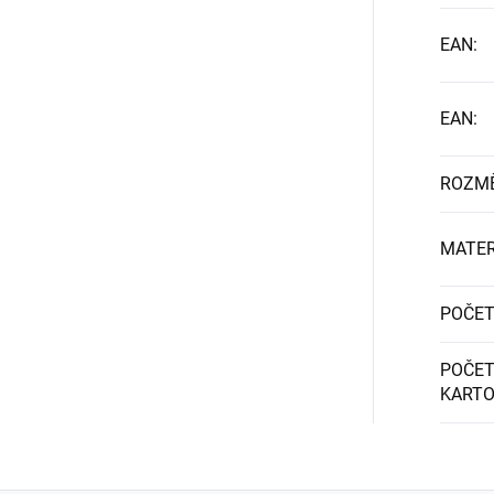
EAN
:
EAN
:
ROZM
MATER
POČET
POČET
KART