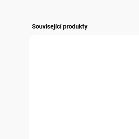
Související produkty
NOVIN
PCCM07G09
SKLADEM
(
12 KS
)
Klíčenka PCCM07G09
Hr
MU
149 Kč
29
123,14 Kč bez DPH