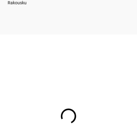
Rakousku
KA!
MUGTK07G01
PCCM07
SKLADEM
SKL
(
12 KS
)
(
1
nek s víčkem 400 ml
Klíčenka PCCM07G02
GTK07G01
149 Kč
9 Kč
123,14 Kč bez DPH